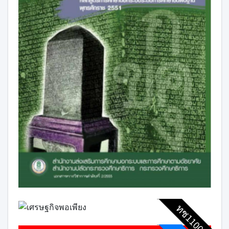
ทช11001