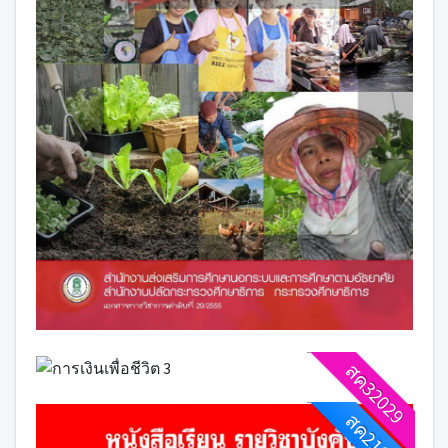
สค32029
สค21001