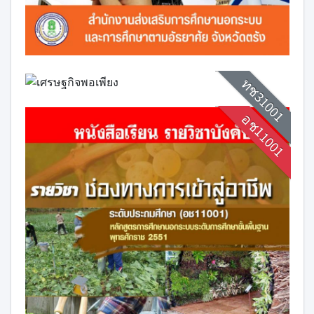
ทช31001
อช11001