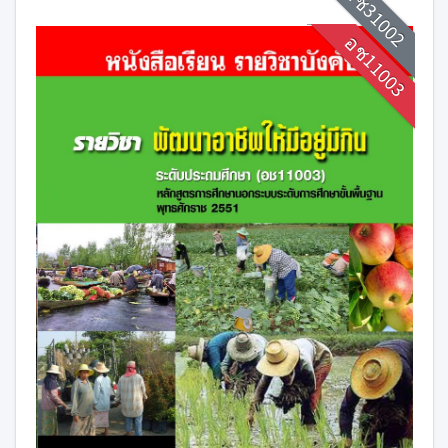
อช31002
อช11003