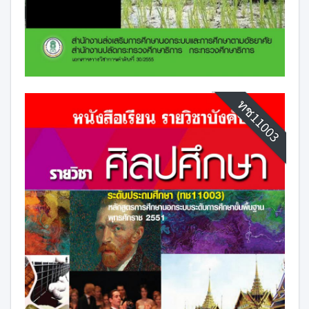
ทช11003