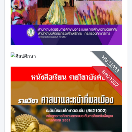
ทช21003
สค21002