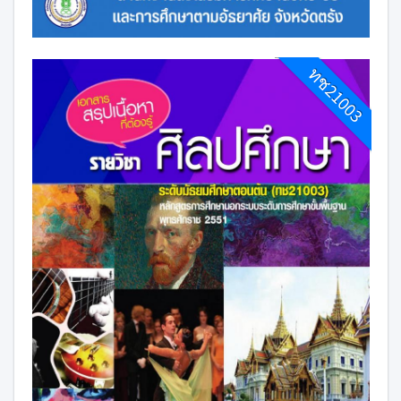
ทช21003