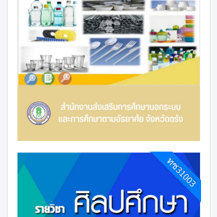
ทช31003